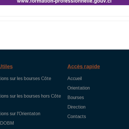
Utiles
Accès rapide
ions sur les bourses Côte
Accueil
Orientation
ions sur les bourses hors Côte
Bourses
Direction
ions sur l'Orientaton
Contacts
 DOBM