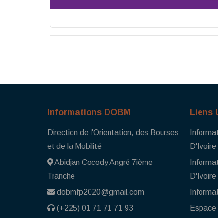
Informations DOBM
Liens 
Direction de l'Orientation, des Bourses
Informat
et de la Mobilité
D'Ivoire
Abidjan Cocody Angré 7ième
Informat
Tranche
D'Ivoire
dobmfp2020@gmail.com
Informat
(+225) 01 71 71 71 93
Espace