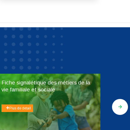
Fiche signalétique des métiers de la
Fiche 
vie familiale et sociale
l'écon
Plus de detail
Plus